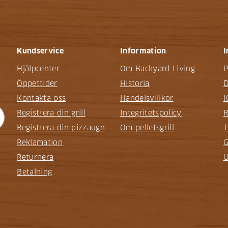
Kundservice
Information
I
Hjälpcenter
Om Backyard Living
P
Öppettider
Historia
D
Kontakta oss
Handelsvillkor
K
Registrera din grill
Integritetspolicy
R
Registrera din pizzaugn
Om pelletsgrill
T
Reklamation
G
Returnera
U
Betalning