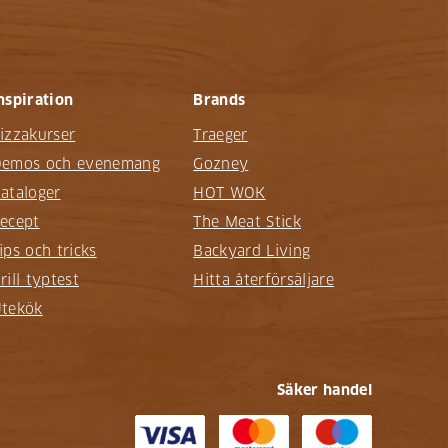
nspiration
Brands
izzakurser
Traeger
emos och evenemang
Gozney
ataloger
HOT WOK
ecept
The Meat Stick
ips och tricks
Backyard Living
rill typtest
Hitta återförsäljare
tekök
Säker handel