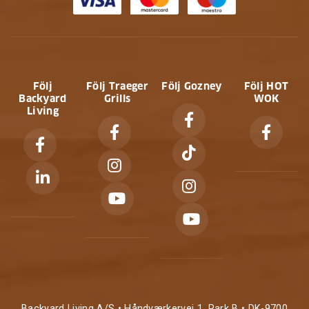
Följ
Följ Traeger
Följ Gozney
Följ HOT
Backyard
Grills
WOK
Living
Backyard Living A/S • Håndværkervej 1, Park B • DK-9700