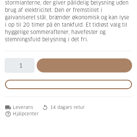
stormlanterne, der giver pålidelig belysning uden
brug af elektricitet. Den er fremstillet i
galvaniseret stål, brænder økonomisk og kan lyse
i op til 20 timer på én tankfuld. Et tidløst valg til
hyggelige sommeraftener, havefester og
stemningsfuld belysning i det fri.
local_shipping
replay
Leverans
14 dagars retur
help_outline
Hjälpcenter