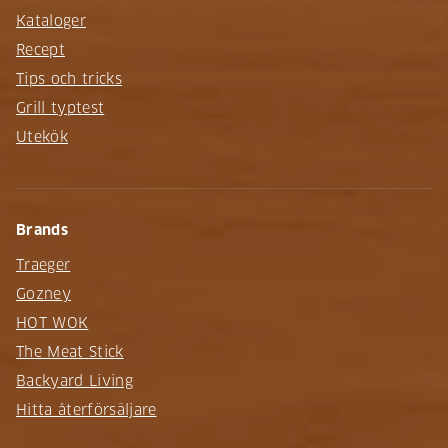
Kataloger
Recept
Tips och tricks
Grill typtest
Utekök
Brands
Traeger
Gozney
HOT WOK
The Meat Stick
Backyard Living
Hitta återförsäljare