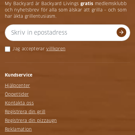
My Backyard är Backyard Livings
gratis
medlemsklubb
och nyhetsbrev för alla som älskar att grilla – och som
har äkta grillentusiasm.
arrow_forward
Jag accepterar
villkoren
Kundservice
Hjälpcenter
Öppettider
Kontakta oss
Registrera din grill
Registrera din pizzaugn
Reklamation