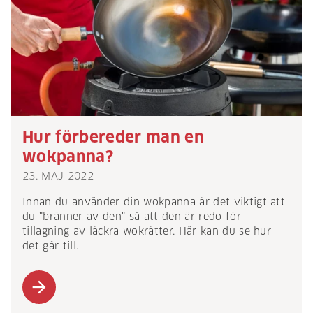
Hur förbereder man en
wokpanna?
23. MAJ 2022
Innan du använder din wokpanna är det viktigt att
du "bränner av den" så att den är redo för
tillagning av läckra wokrätter. Här kan du se hur
det går till.
arrow_forward