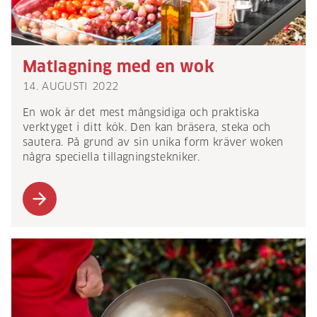
Matlagning med en wok
14. AUGUSTI 2022
En wok är det mest mångsidiga och praktiska
verktyget i ditt kök. Den kan bräsera, steka och
sautera. På grund av sin unika form kräver woken
några speciella tillagningstekniker.
arrow_forward