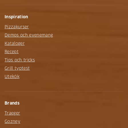
Inspiration
Pizzakurser
Demos och evenemang
Kataloger
Recept
Tips och tricks
Grill typtest
Utekök
Brands
Traeger
Gozney