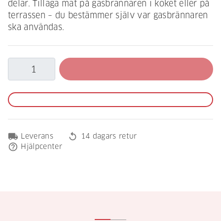
delar. Tillaga mat på gasbrännaren i köket eller på
terrassen – du bestämmer själv var gasbrännaren
ska användas.
local_shipping
replay
Leverans
14 dagars retur
help_outline
Hjälpcenter