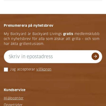
Prenumerera på nyhetsbrev
My Backyard är Backyard Livings
gratis
medlemsklubb
och nyhetsbrev för alla som älskar att grilla – och som
har äkta grillentusiasm.
arrow_forward
Jag accepterar
villkoren
Kundservice
Hjälpcenter
Öppettider