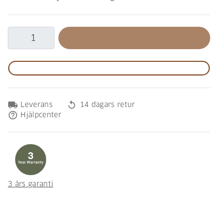
local_shipping
replay
Leverans
14 dagars retur
help_outline
Hjälpcenter
3 års garanti