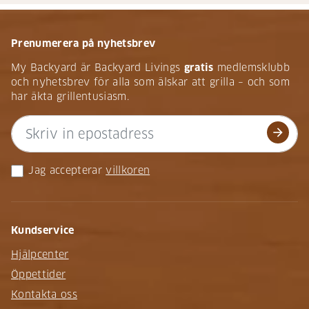
Prenumerera på nyhetsbrev
My Backyard är Backyard Livings
gratis
medlemsklubb
och nyhetsbrev för alla som älskar att grilla – och som
har äkta grillentusiasm.
arrow_forward
Jag accepterar
villkoren
Kundservice
Hjälpcenter
Öppettider
Kontakta oss