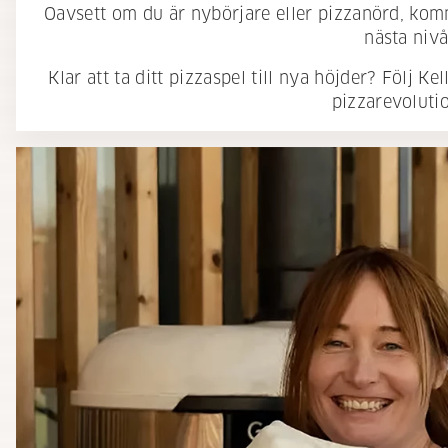
Oavsett om du är nybörjare eller pizzanörd, komm
nästa nivå
Klar att ta ditt pizzaspel till nya höjder? Följ Ke
pizzarevoluti