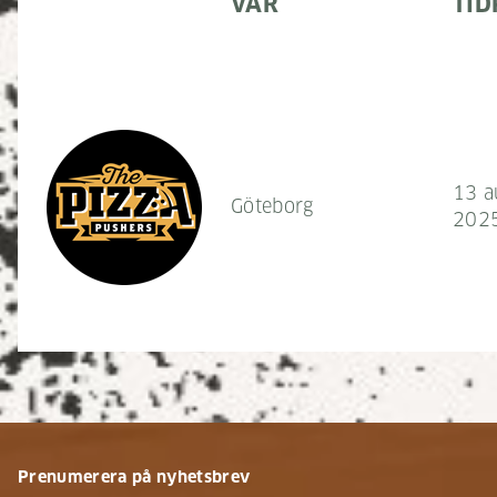
VAR
TID
13 a
Göteborg
202
Prenumerera på nyhetsbrev