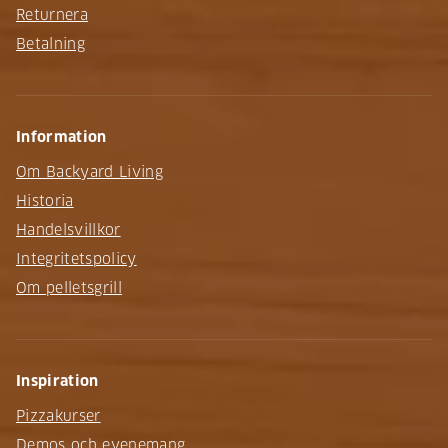
Returnera
Betalning
Information
Om Backyard Living
Historia
Handelsvillkor
Integritetspolicy
Om pelletsgrill
Inspiration
Pizzakurser
Demos och evenemang