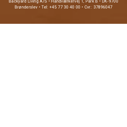
Backyard Living A/S • Håndværkervej 1, Park B • DK-9700
Brønderslev • Tel: +45 77 30 40 00 • Cvr.: 37896047