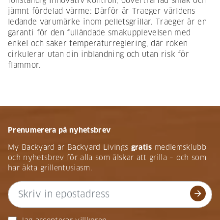
fullständig innovativ kontroll, oöverträffad smak och
jämnt fördelad värme: Därför är Traeger världens
ledande varumärke inom pelletsgrillar. Traeger är en
garanti för den fulländade smakupplevelsen med
enkel och säker temperaturreglering, där röken
cirkulerar utan din inblandning och utan risk för
flammor.
Prenumerera på nyhetsbrev
My Backyard är Backyard Livings
gratis
medlemsklubb
och nyhetsbrev för alla som älskar att grilla – och som
har äkta grillentusiasm.
arrow_forward