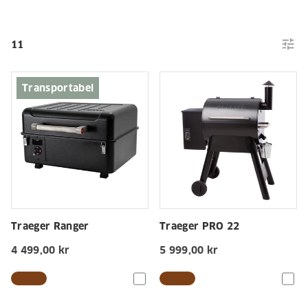
tune
11
Transportabel
Traeger Ranger
Traeger PRO 22
4 499,00 kr
5 999,00 kr