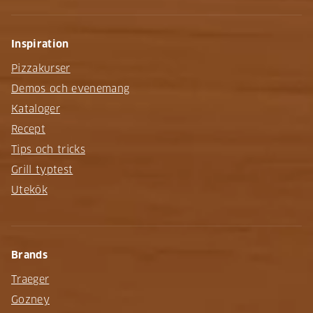
Inspiration
Pizzakurser
Demos och evenemang
Kataloger
Recept
Tips och tricks
Grill typtest
Utekök
Brands
Traeger
Gozney