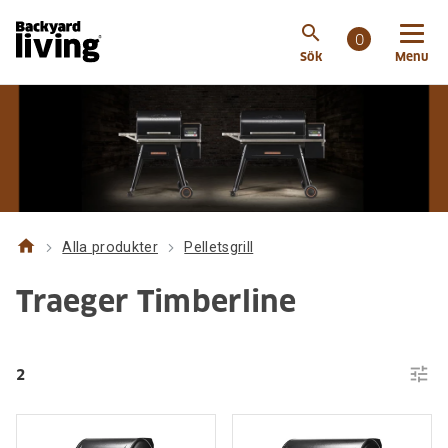
search
0
Sök
Menu
home
Alla produkter
Pelletsgrill
Traeger Timberline
tune
2