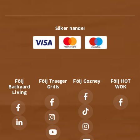
Säker handel
Följ
Följ Traeger
Följ Gozney
Följ HOT
Backyard
Grills
WOK
Living