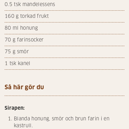
0.5
tsk mandelessens
160
g torkad frukt
80
ml honung
70
g farinsocker
75
g smör
1
tsk kanel
Så här gör du
Sirapen:
Blanda honung, smör och brun farin i en
kastrull.