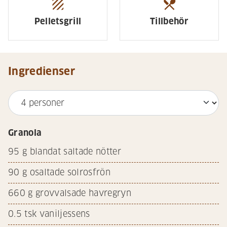
texture
restaurant_menu
Pelletsgrill
Tillbehör
Ingredienser
Granola
95
g blandat saltade nötter
90
g osaltade solrosfrön
660
g grovvalsade havregryn
0.5
tsk vaniljessens