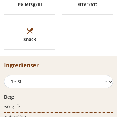
Pelletsgrill
Efterrätt
restaurant_menu
Snack
Ingredienser
Deg:
50
g jäst