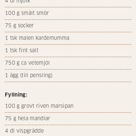
4
dl mjölk
100
g smält smör
75
g socker
1
tsk malen kardemumma
1
tsk fint salt
750
g ca vetemjöl
1
ägg (till pensling)
Fyllning:
100
g grovt riven marsipan
75
g hela mandlar
4
dl vispgrädde