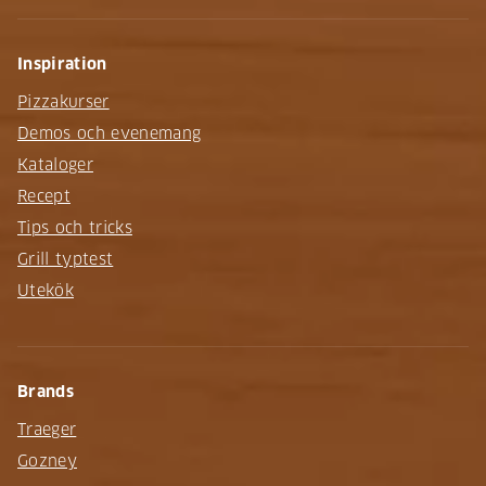
Inspiration
Pizzakurser
Demos och evenemang
Kataloger
Recept
Tips och tricks
Grill typtest
Utekök
Brands
Traeger
Gozney