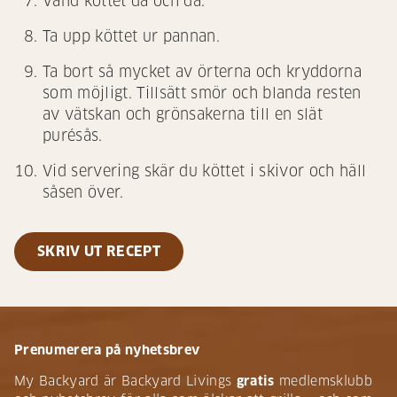
Vänd köttet då och då.
Ta upp köttet ur pannan.
Ta bort så mycket av örterna och kryddorna
som möjligt. Tillsätt smör och blanda resten
av vätskan och grönsakerna till en slät
purésås.
Vid servering skär du köttet i skivor och häll
såsen över.
SKRIV UT RECEPT
Prenumerera på nyhetsbrev
My Backyard är Backyard Livings
gratis
medlemsklubb