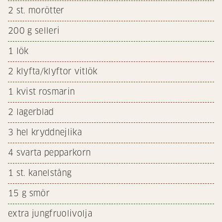
2
st. morötter
200
g selleri
1
lök
2
klyfta/klyftor vitlök
1
kvist rosmarin
2
lagerblad
3
hel kryddnejlika
4
svarta pepparkorn
1
st. kanelstång
15
g smör
extra jungfruolivolja