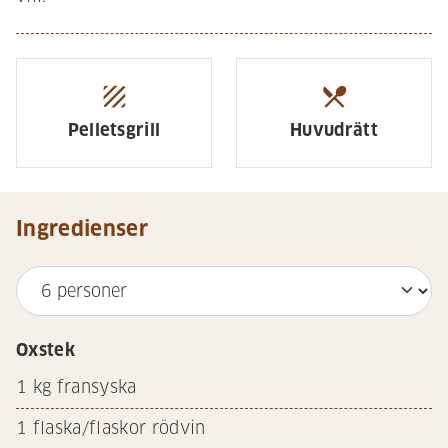
texture
restaurant_menu
Pelletsgrill
Huvudrätt
Ingredienser
Oxstek
1
kg fransyska
1
flaska/flaskor rödvin