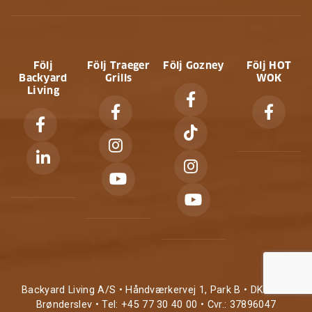
Följ
Följ Traeger
Följ Gozney
Följ HOT
Backyard
Grills
WOK
Living
Backyard Living A/S • Håndværkervej 1, Park B • DK-9700
Brønderslev • Tel: +45 77 30 40 00 • Cvr.: 37896047