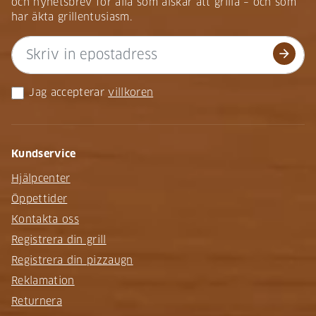
och nyhetsbrev för alla som älskar att grilla – och som
har äkta grillentusiasm.
arrow_forward
Jag accepterar
villkoren
Kundservice
Hjälpcenter
Öppettider
Kontakta oss
Registrera din grill
Registrera din pizzaugn
Reklamation
Returnera