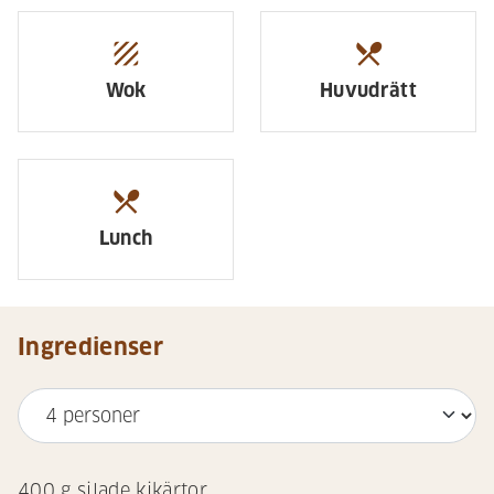
texture
restaurant_menu
Wok
Huvudrätt
restaurant_menu
Lunch
Ingredienser
400
g silade kikärtor