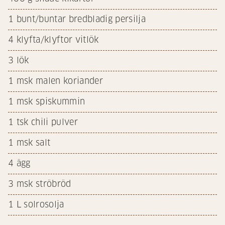
1
bunt/buntar bredbladig persilja
4
klyfta/klyftor vitlök
3
lök
1
msk malen koriander
1
msk spiskummin
1
tsk chili pulver
1
msk salt
4
ägg
3
msk ströbröd
1
L solrosolja