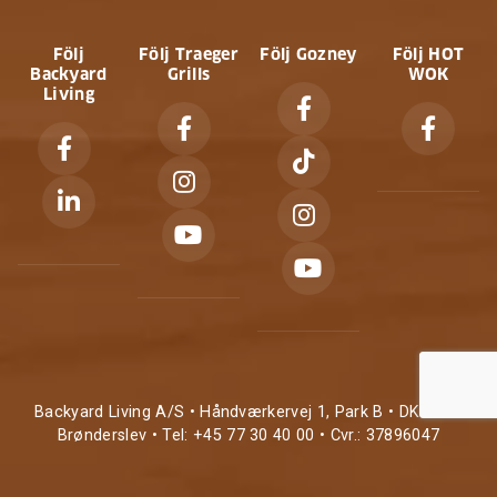
Följ
Följ Traeger
Följ Gozney
Följ HOT
Backyard
Grills
WOK
Living
Backyard Living A/S • Håndværkervej 1, Park B • DK-9700
Brønderslev • Tel: +45 77 30 40 00 • Cvr.: 37896047