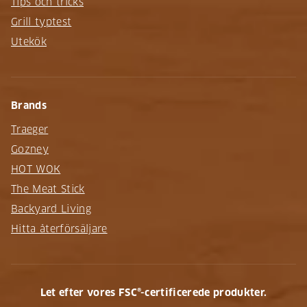
Tips och tricks
Grill typtest
Utekök
Brands
Traeger
Gozney
HOT WOK
The Meat Stick
Backyard Living
Hitta återförsäljare
Let efter vores FSC®-certificerede produkter.