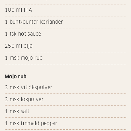
100
ml IPA
1
bunt/buntar koriander
1
tsk hot sauce
250
ml olja
1
msk mojo rub
Mojo rub
3
msk vitlökspulver
3
msk lökpulver
1
msk salt
1
msk finmald peppar