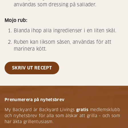
användas som dressing på sallader.
Mojo rub:
Blanda ihop alla ingredienser i en liten skål.
Ruben kan liksom såsen, användas för att
marinera kött.
SKRIV UT RECEPT
Prenumerera på nyhetsbrev
My Backyard är Backyard Livings
gratis
medlemsklubb
och nyhetsbrev för alla som älskar att grilla – och som
har äkta grillentusiasm.