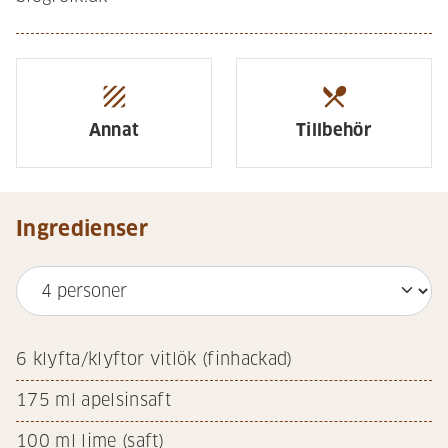
texture
restaurant_menu
Annat
Tillbehör
Ingredienser
6
klyfta/klyftor vitlök (finhackad)
175
ml apelsinsaft
100
ml lime (saft)