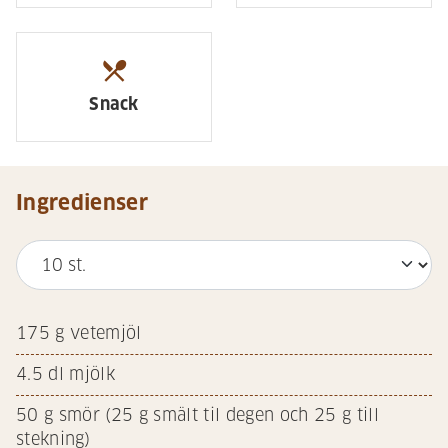
restaurant_menu
Snack
Ingredienser
175
g vetemjöl
4.5
dl mjölk
50
g smör (25 g smält til degen och 25 g till
stekning)