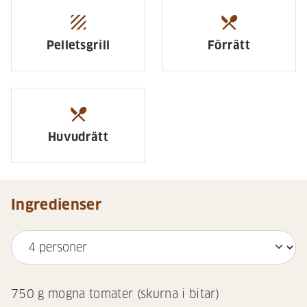
texture
restaurant_menu
Pelletsgrill
Förrätt
restaurant_menu
Huvudrätt
Ingredienser
750
g mogna tomater (skurna i bitar)