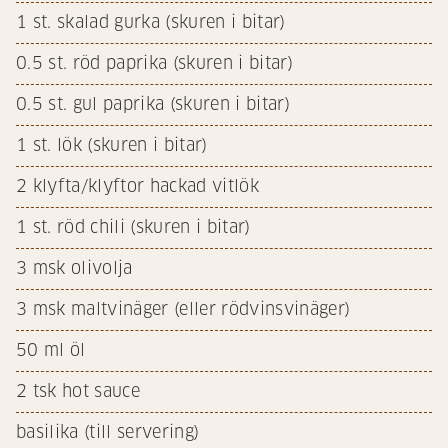
1
st. skalad gurka (skuren i bitar)
0.5
st. röd paprika (skuren i bitar)
0.5
st. gul paprika (skuren i bitar)
1
st. lök (skuren i bitar)
2
klyfta/klyftor hackad vitlök
1
st. röd chili (skuren i bitar)
3
msk olivolja
3
msk maltvinäger (eller rödvinsvinäger)
50
ml öl
2
tsk hot sauce
basilika (till servering)