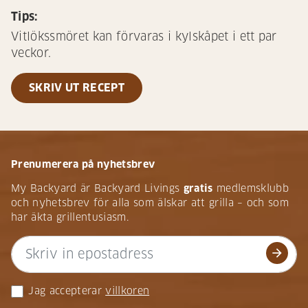
Tips:
Vitlökssmöret kan förvaras i kylskåpet i ett par
veckor.
SKRIV UT RECEPT
Prenumerera på nyhetsbrev
My Backyard är Backyard Livings
gratis
medlemsklubb
och nyhetsbrev för alla som älskar att grilla – och som
har äkta grillentusiasm.
arrow_forward
Jag accepterar
villkoren