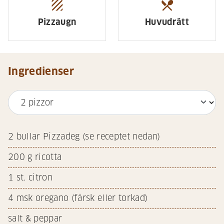
texture
restaurant_menu
Pizzaugn
Huvudrätt
Ingredienser
2
bullar Pizzadeg (se receptet nedan)
200
g ricotta
1
st. citron
4
msk oregano (färsk eller torkad)
salt & peppar