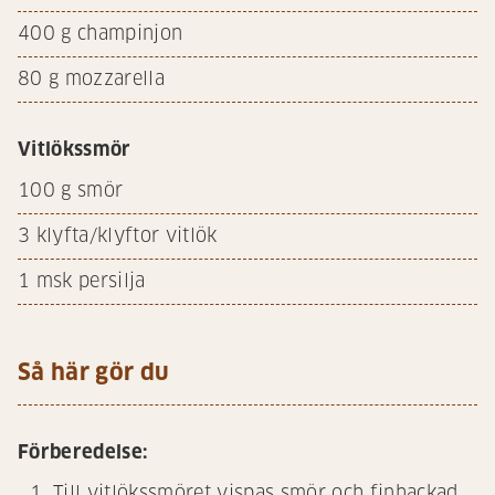
400
g champinjon
80
g mozzarella
Vitlökssmör
100
g smör
3
klyfta/klyftor vitlök
1
msk persilja
Så här gör du
Förberedelse:
Till vitlökssmöret vispas smör och finhackad