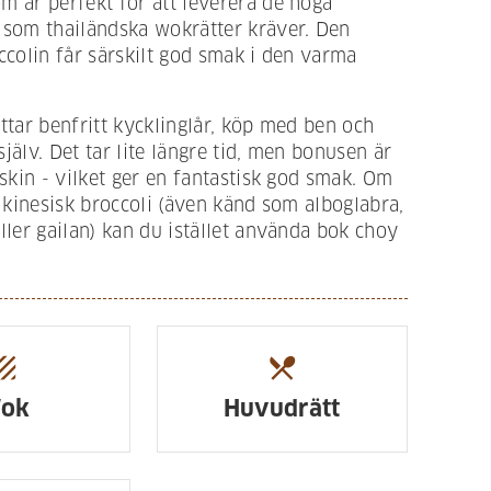
 är perfekt för att leverera de höga
 som thailändska wokrätter kräver. Den
ccolin får särskilt god smak i den varma
ttar benfritt kycklinglår, köp med ben och
jälv. Det tar lite längre tid, men bonusen är
 skin - vilket ger en fantastisk god smak. Om
r kinesisk broccoli (även känd som alboglabra,
ller gailan) kan du istället använda bok choy
.
xture
restaurant_menu
ok
Huvudrätt