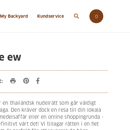
search
My Backyard
Kundservice
0
e ew
print
t:
 en thailändsk nudelrätt som går väldigt
laga. Den kräver dock en resa till din lokala
smedelsaffär eller en online shoppingrunda -
initivt värt det! Vi tillagar rätten i en het