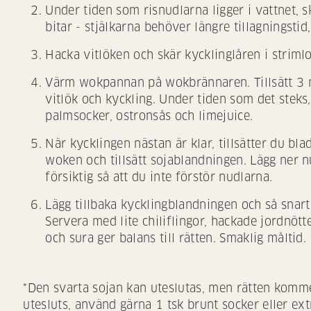
Under tiden som risnudlarna ligger i vattnet, s
bitar - stjälkarna behöver längre tillagningstid,
Hacka vitlöken och skär kycklinglåren i strimlo
Värm wokpannan på wokbrännaren. Tillsätt 3 msk
vitlök och kyckling. Under tiden som det steks, 
palmsocker, ostronsås och limejuice.
När kycklingen nästan är klar, tillsätter du bla
woken och tillsätt sojablandningen. Lägg ner n
försiktig så att du inte förstör nudlarna.
Lägg tillbaka kycklingblandningen och så snart 
Servera med lite chiliflingor, hackade jordnötte
och sura ger balans till rätten. Smaklig måltid.
*Den svarta sojan kan uteslutas, men rätten komme
utesluts, använd gärna 1 tsk brunt socker eller ext