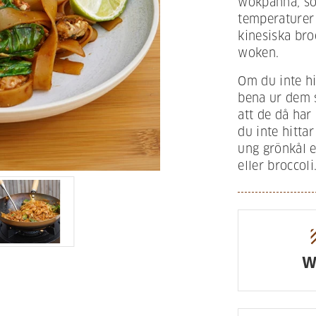
wokpanna, som
temperaturer
kinesiska bro
woken.
Om du inte hi
bena ur dem s
att de då har
du inte hitta
ung grönkål e
eller broccoli
te
W