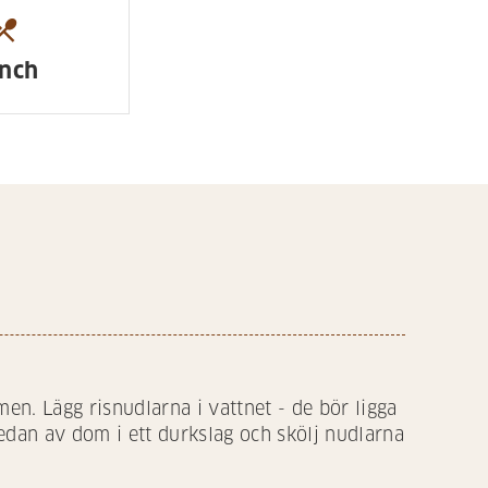
urant_menu
nch
en. Lägg risnudlarna i vattnet - de bör ligga
l sedan av dom i ett durkslag och skölj nudlarna