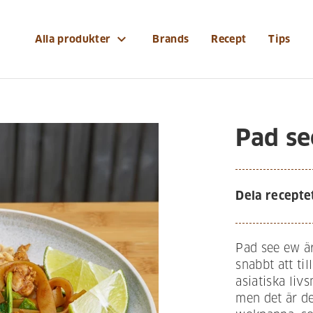
expand_more
Alla produkter
Brands
Recept
Tips
Pad se
Dela recepte
Pad see ew är
snabbt att til
asiatiska liv
men det är def