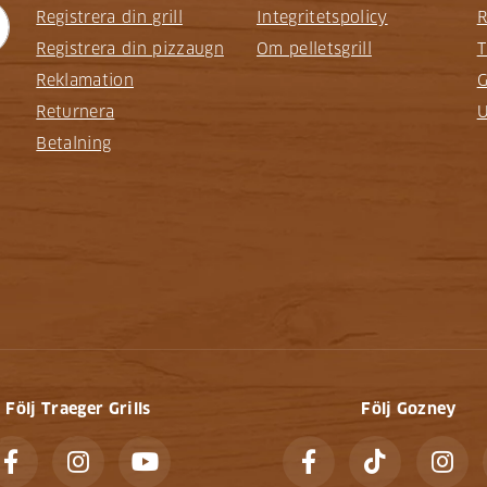
Registrera din grill
Integritetspolicy
R
Registrera din pizzaugn
Om pelletsgrill
T
Reklamation
G
Returnera
U
Betalning
Följ Traeger Grills
Följ Gozney