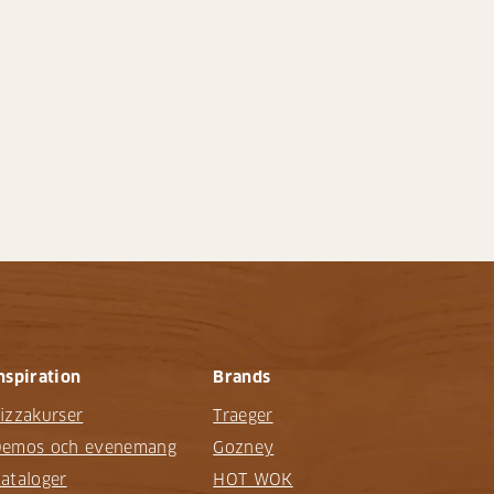
nspiration
Brands
izzakurser
Traeger
emos och evenemang
Gozney
ataloger
HOT WOK