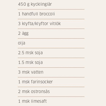
450
g kycklinglår
1
handfull broccoli
3
klyfta/klyftor vitlök
2
ägg
olja
2.5
msk soja
1.5
msk soja
3
msk vatten
1
msk farinsocker
2
msk ostronsås
1
msk limesaft