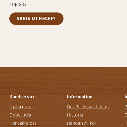
sojasås
SKRIV UT RECEPT
Kundservice
Information
I
Hjälpcenter
Om Backyard Living
P
Öppettider
Historia
D
Kontakta oss
Handelsvillkor
K