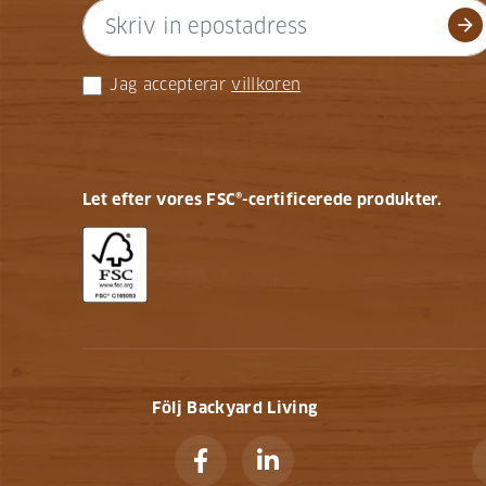
arrow_forward
Jag accepterar
villkoren
Let efter vores FSC®-certificerede produkter.
Följ Backyard Living