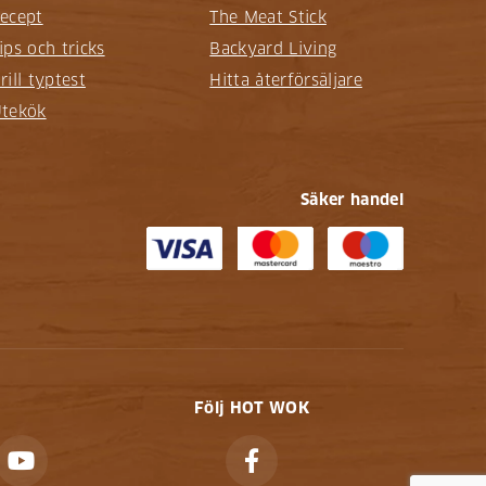
ecept
The Meat Stick
ips och tricks
Backyard Living
rill typtest
Hitta återförsäljare
tekök
Säker handel
Följ HOT WOK