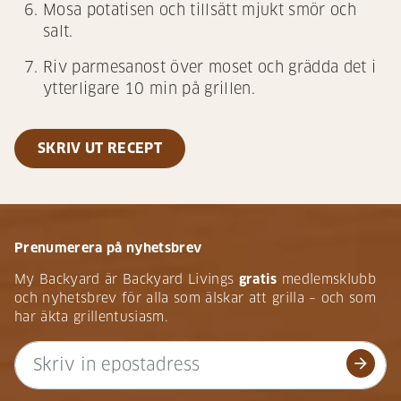
Mosa potatisen och tillsätt mjukt smör och
salt.
Riv parmesanost över moset och grädda det i
ytterligare 10 min på grillen.
SKRIV UT RECEPT
Prenumerera på nyhetsbrev
My Backyard är Backyard Livings
gratis
medlemsklubb
och nyhetsbrev för alla som älskar att grilla – och som
har äkta grillentusiasm.
arrow_forward