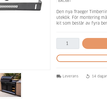
:
BAC681
Den nya Traeger Timberlin
utekök. För montering må
kit som består av fyra be
local_shipping
replay
Leverans
14 dagar