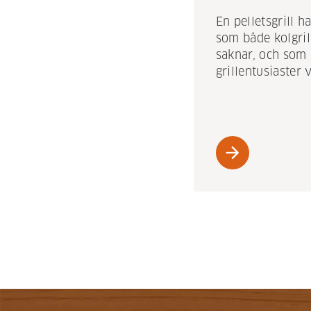
En pelletsgrill 
som både kolgril
saknar, och som 
grillentusiaster 
arrow_forward