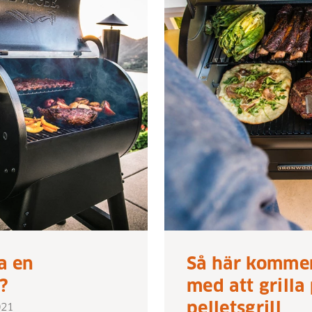
a en
Så här kommer
l?
med att grilla
pelletsgrill
021