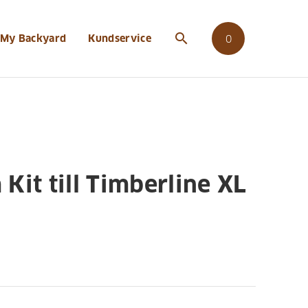
imberline-xl-built-in
search
My Backyard
Kundservice
0
Kit till Timberline XL