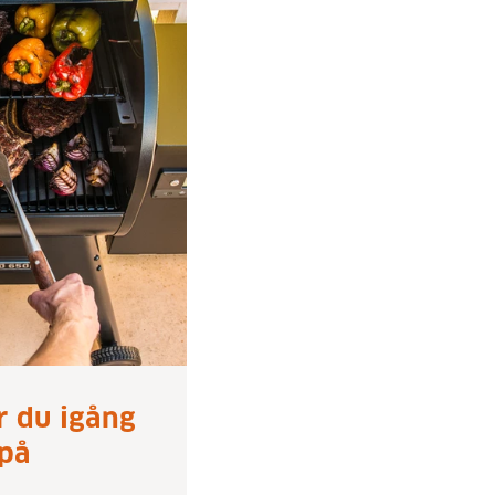
 du igång
 på