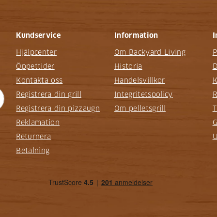
Kundservice
Information
I
Hjälpcenter
Om Backyard Living
P
Öppettider
Historia
D
Kontakta oss
Handelsvillkor
K
Registrera din grill
Integritetspolicy
R
Registrera din pizzaugn
Om pelletsgrill
T
Reklamation
G
Returnera
U
Betalning