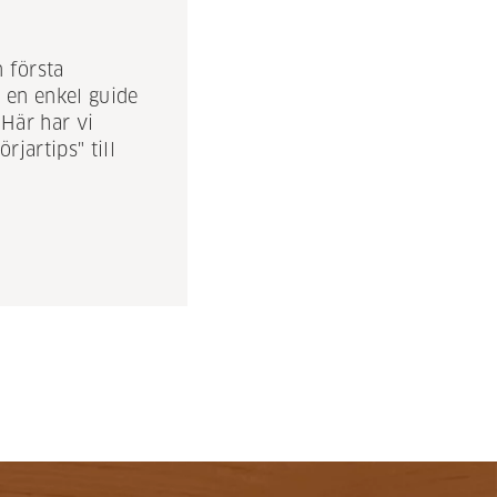
n första
r en enkel guide
Här har vi
rjartips" till