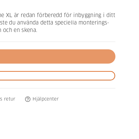
e XL är redan förberedd för inbyggning i ditt
ste du använda detta speciella monterings-
n och en skena.
help_outline
s retur
Hjälpcenter