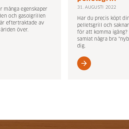
31. AUGUSTI 2022
har många egenskaper
len och gasolgrillen
Har du precis köpt di
är eftertraktade av
pelletsgrill och sakna
världen över.
för att komma igång? 
samlat några bra "nybö
dig.
arrow_forward