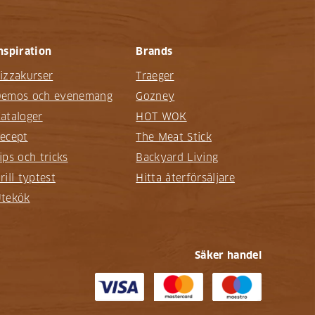
nspiration
Brands
izzakurser
Traeger
emos och evenemang
Gozney
ataloger
HOT WOK
ecept
The Meat Stick
ips och tricks
Backyard Living
rill typtest
Hitta återförsäljare
tekök
Säker handel