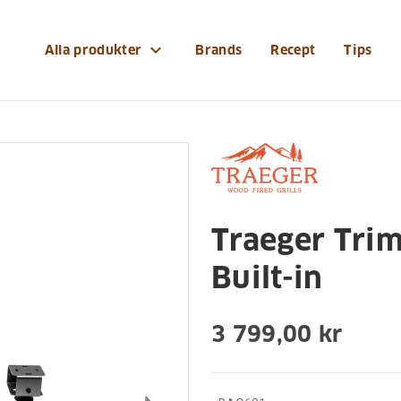
r-och-reservdelar/grilltillbehor/traeger-trim-kit-till-t
expand_more
Alla produkter
Brands
Recept
Tips
Grilltillbehör
Traeger Trim 
Built-in
3 799,00 kr