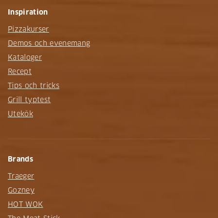
Inspiration
Pizzakurser
Demos och evenemang
Kataloger
Recept
Tips och tricks
Grill typtest
Utekök
Brands
Traeger
Gozney
HOT WOK