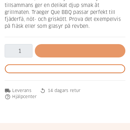
tillsammans ger en delikat djup smak åt
grillmaten. Traeger Que BBQ passar perfekt till
fjäderfä, nöt- och griskött. Prova det exempelvis
på fläsk eller som glasyr på revben.
local_shipping
replay
Leverans
14 dagars retur
help_outline
Hjälpcenter