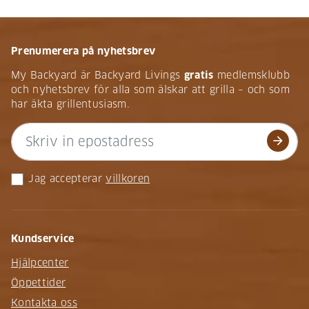
Prenumerera på nyhetsbrev
My Backyard är Backyard Livings
gratis
medlemsklubb
och nyhetsbrev för alla som älskar att grilla – och som
har äkta grillentusiasm.
arrow_forward
Jag accepterar
villkoren
Kundservice
Hjälpcenter
Öppettider
Kontakta oss