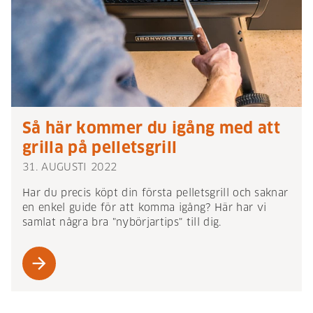
Så här kommer du igång med att
grilla på pelletsgrill
31. AUGUSTI 2022
Har du precis köpt din första pelletsgrill och saknar
en enkel guide för att komma igång? Här har vi
samlat några bra "nybörjartips" till dig.
arrow_forward