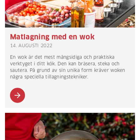
Matlagning med en wok
14. AUGUSTI 2022
En wok är det mest mångsidiga och praktiska
verktyget i ditt kök. Den kan bräsera, steka och
sautera. På grund av sin unika form kräver woken
några speciella tillagningstekniker.
arrow_forward