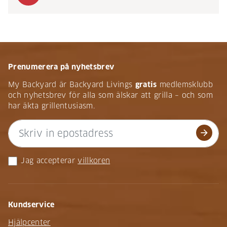
Prenumerera på nyhetsbrev
My Backyard är Backyard Livings
gratis
medlemsklubb
och nyhetsbrev för alla som älskar att grilla – och som
har äkta grillentusiasm.
arrow_forward
Jag accepterar
villkoren
Kundservice
Hjälpcenter