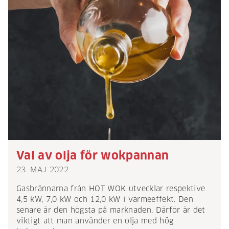
Val av olja för wokpannan
23. MAJ 2022
Gasbrännarna från HOT WOK utvecklar respektive
4,5 kW, 7,0 kW och 12,0 kW i värmeeffekt. Den
senare är den högsta på marknaden. Därför är det
viktigt att man använder en olja med hög