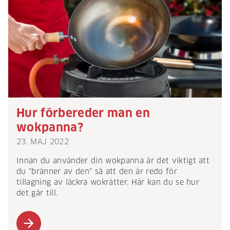
Hur förbereder man en
wokpanna?
23. MAJ 2022
Innan du använder din wokpanna är det viktigt att
du "bränner av den" så att den är redo för
tillagning av läckra wokrätter. Här kan du se hur
det går till.
arrow_forward