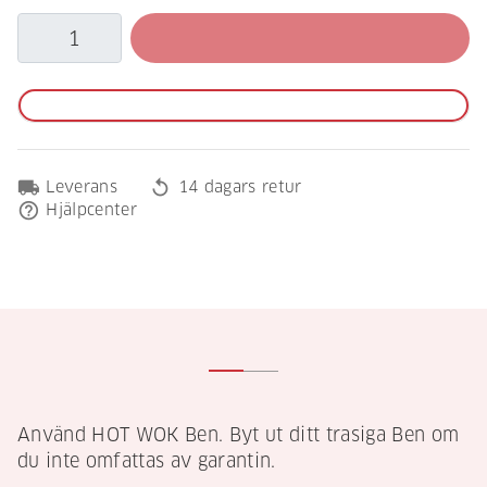
local_shipping
replay
Leverans
14 dagars retur
help_outline
Hjälpcenter
Använd HOT WOK Ben. Byt ut ditt trasiga Ben om
du inte omfattas av garantin.