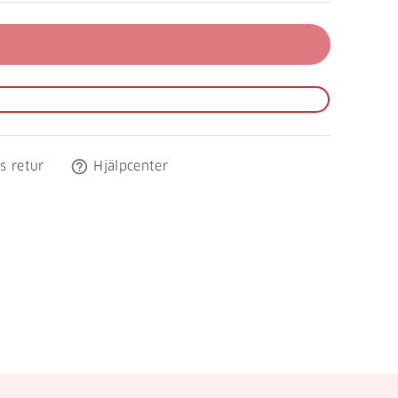
help_outline
s retur
Hjälpcenter