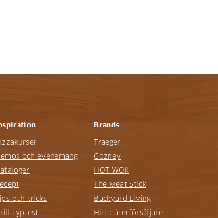
nspiration
Brands
izzakurser
Traeger
emos och evenemang
Gozney
ataloger
HOT WOK
ecept
The Meat Stick
ips och tricks
Backyard Living
rill typtest
Hitta återförsäljare