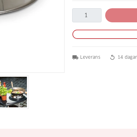
local_shipping
replay
Leverans
14 dagar