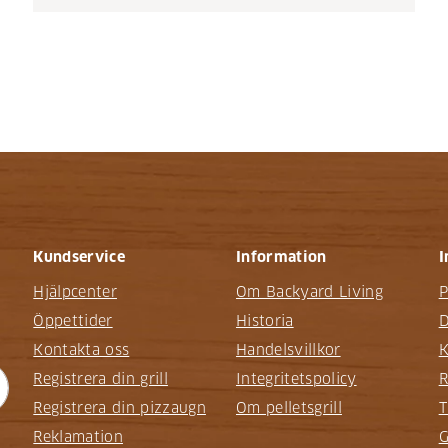
Kundservice
Information
I
Hjälpcenter
Om Backyard Living
P
Öppettider
Historia
D
Kontakta oss
Handelsvillkor
K
Registrera din grill
Integritetspolicy
R
Registrera din pizzaugn
Om pelletsgrill
T
Reklamation
G