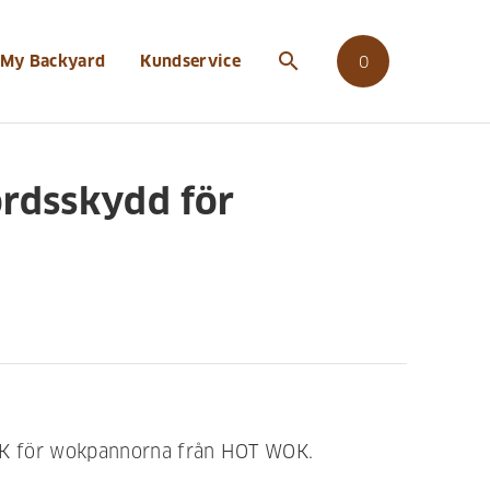
search
My Backyard
Kundservice
0
rdsskydd för
K för wokpannorna från HOT WOK.