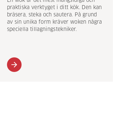
En wok är det mest mångsidiga och
praktiska verktyget i ditt kök. Den kan
bräsera, steka och sautera. På grund
av sin unika form kräver woken några
speciella tillagningstekniker.
arrow_forward