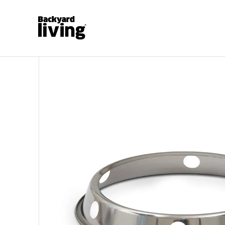
https://www.backyardliving.se/websitesv/p/friluftsl