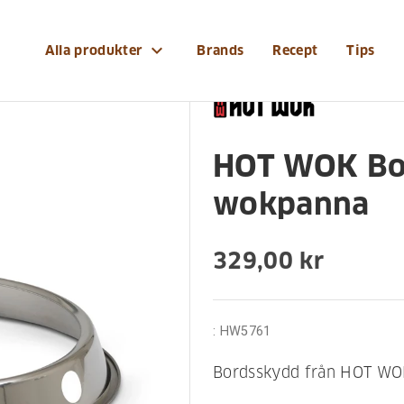
iv/hot-wok-bordsskydd-for-wokpanna
expand_more
Alla produkter
Brands
Recept
Tips
HOT WOK Bo
wokpanna
329,00 kr
:
HW5761
Bordsskydd från HOT WO