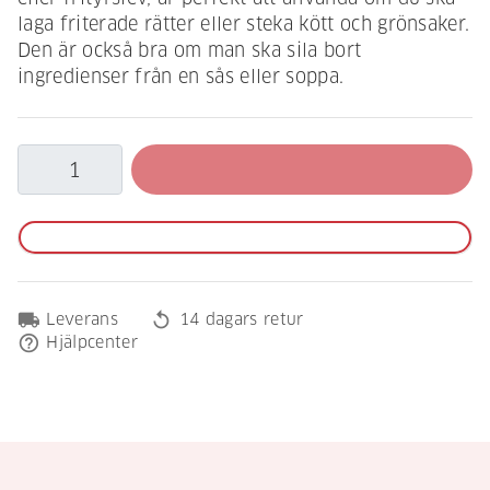
laga friterade rätter eller steka kött och grönsaker.
Den är också bra om man ska sila bort
ingredienser från en sås eller soppa.
local_shipping
replay
Leverans
14 dagars retur
help_outline
Hjälpcenter