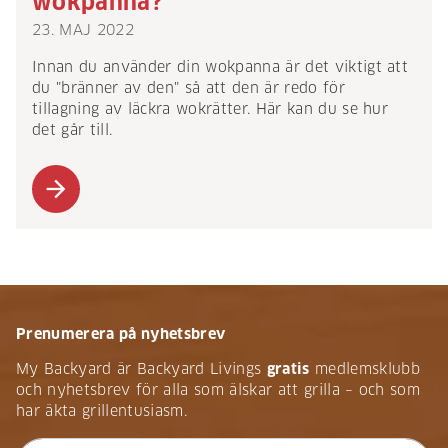
wokpanna?
23. MAJ 2022
Innan du använder din wokpanna är det viktigt att
du "bränner av den" så att den är redo för
tillagning av läckra wokrätter. Här kan du se hur
det går till.
arrow_forward
Prenumerera på nyhetsbrev
My Backyard är Backyard Livings
gratis
medlemsklubb
och nyhetsbrev för alla som älskar att grilla – och som
har äkta grillentusiasm.