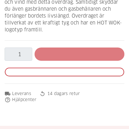
och vind med detta överdrag. Samtidigt skyddar
du även gasbrännaren och gasbehållaren och
förlänger bordets livslängd. Överdraget är
tillverkat av ett kraftigt tyg och har en HOT WOK-
logotyp framtill.
local_shipping
replay
Leverans
14 dagars retur
help_outline
Hjälpcenter