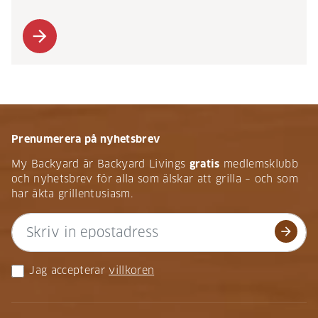
arrow_forward
Prenumerera på nyhetsbrev
My Backyard är Backyard Livings
gratis
medlemsklubb
och nyhetsbrev för alla som älskar att grilla – och som
har äkta grillentusiasm.
arrow_forward
Jag accepterar
villkoren