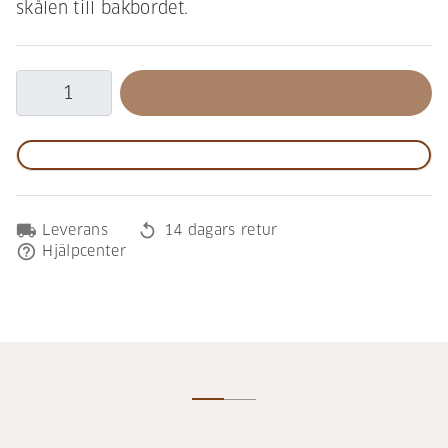
skålen till bakbordet.
local_shipping
replay
Leverans
14 dagars retur
help_outline
Hjälpcenter