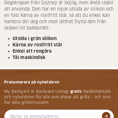
Degskrapan från Gozney är böjlig, men ändå stabil
att använda. Den har en mjuk utsida av silikon och
en fast kärna av rostfritt stål, så att du enkel kan
hantera din deg och med lätthet flytta den från
skålen till bakbordet.
Utsida i grön silikon
Kärna av rostfritt stål
Enkel att rengöra
Tål maskindisk
Prenumerera på nyhetsbrev
My Backyard är Backyard Livings
gratis
medlemsklubb
och nyhetsbrev för alla som älskar att grilla – och som
har äkta grillentusiasm.
arrow_forward