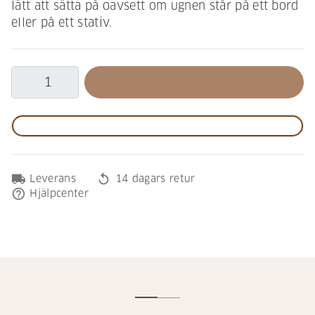
lätt att sätta på oavsett om ugnen står på ett bord
eller på ett stativ.
local_shipping
replay
Leverans
14 dagars retur
help_outline
Hjälpcenter