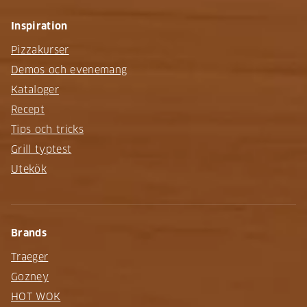
Inspiration
Pizzakurser
Demos och evenemang
Kataloger
Recept
Tips och tricks
Grill typtest
Utekök
Brands
Traeger
Gozney
HOT WOK