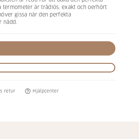
 termometer är trådlös, exakt och oerhört
ehöver gissa när den perfekta
r nådd.
help_outline
s retur
Hjälpcenter