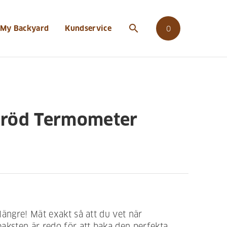
search
My Backyard
Kundservice
0
aröd Termometer
längre! Mät exakt så att du vet när
aksten är redo för att baka den perfekta