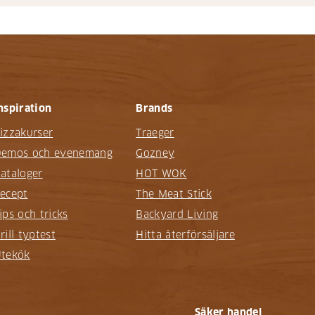
nspiration
Brands
izzakurser
Traeger
emos och evenemang
Gozney
ataloger
HOT WOK
ecept
The Meat Stick
ips och tricks
Backyard Living
rill typtest
Hitta återförsäljare
tekök
Säker handel