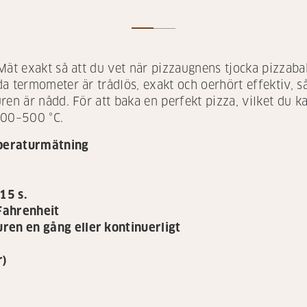
Mät exakt så att du vet när pizzaugnens tjocka pizzaba
a termometer är trådlös, exakt och oerhört effektiv, så
ren är nådd. För att baka en perfekt pizza, vilket du 
400–500 °C.
mperaturmätning
15 s.
Fahrenheit
uren en gång eller kontinuerligt
r)