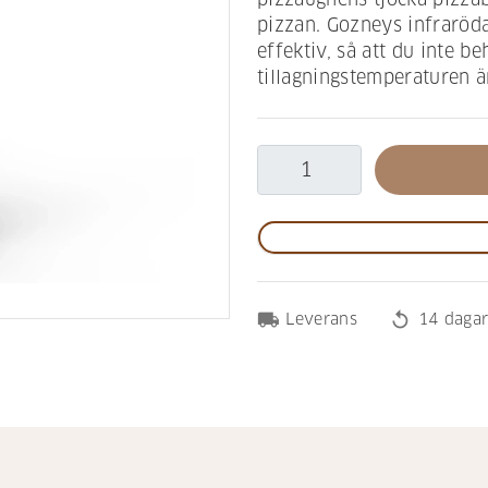
pizzan. Gozneys infraröda
effektiv, så att du inte b
tillagningstemperaturen ä
local_shipping
replay
Leverans
14 dagar