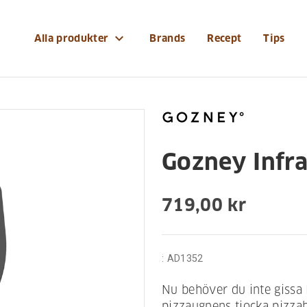
ar/gozney-infrarod-termometer
expand_more
Alla produkter
Brands
Recept
Tips
Gozney Infr
719,00 kr
:
AD1352
Nu behöver du inte gissa 
pizzaugnens tjocka pizzab