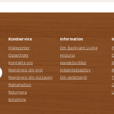
Kundservice
Information
I
Hjälpcenter
Om Backyard Living
P
Öppettider
Historia
D
Kontakta oss
Handelsvillkor
K
Registrera din grill
Integritetspolicy
R
Registrera din pizzaugn
Om pelletsgrill
T
Reklamation
G
Returnera
U
Betalning