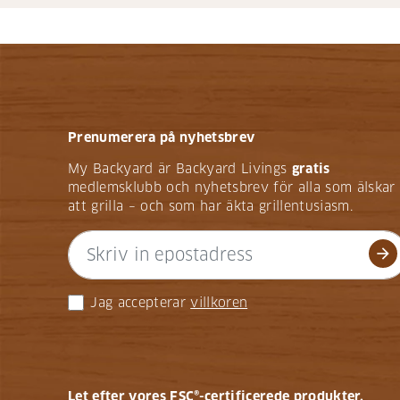
Prenumerera på nyhetsbrev
My Backyard är Backyard Livings
gratis
medlemsklubb och nyhetsbrev för alla som älskar
att grilla – och som har äkta grillentusiasm.
arrow_forward
Jag accepterar
villkoren
Let efter vores FSC®-certificerede produkter.