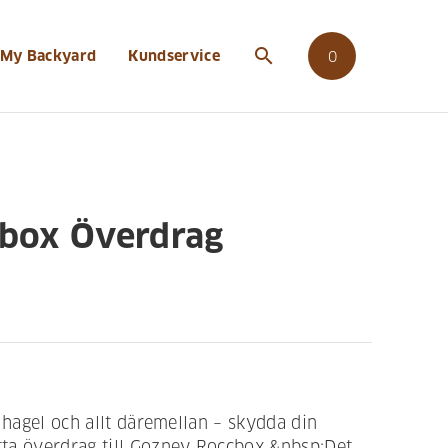
search
My Backyard
Kundservice
0
box Överdrag
 hagel och allt däremellan – skydda din
ta överdrag till Gozney Roccbox.&nbsp;Det