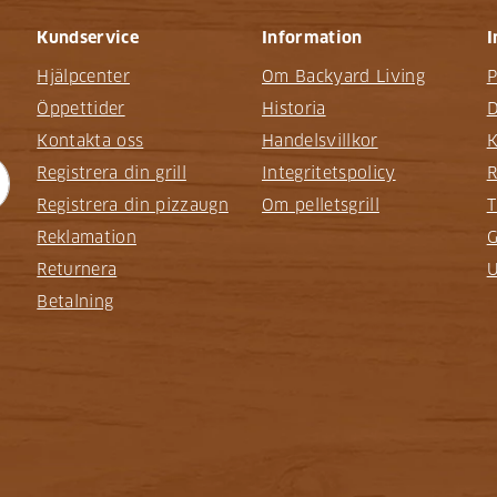
Kundservice
Information
I
Hjälpcenter
Om Backyard Living
P
Öppettider
Historia
D
Kontakta oss
Handelsvillkor
K
Registrera din grill
Integritetspolicy
R
Registrera din pizzaugn
Om pelletsgrill
T
Reklamation
G
Returnera
U
Betalning