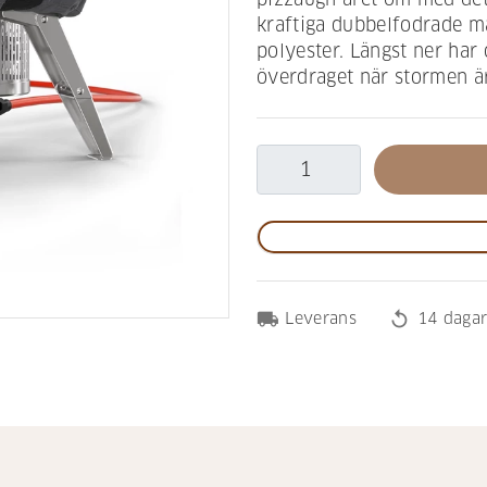
kraftiga dubbelfodrade ma
polyester. Längst ner har 
överdraget när stormen är
local_shipping
replay
Leverans
14 dagar