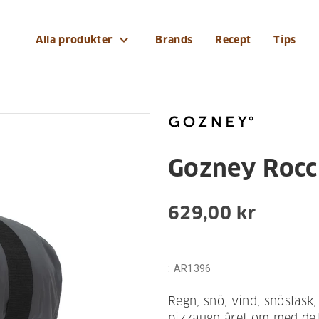
ar/gozney-roccbox-overdrag
expand_more
Alla produkter
Brands
Recept
Tips
Gozney Rocc
629,00 kr
:
AR1396
Regn, snö, vind, snöslask,
pizzaugn året om med det