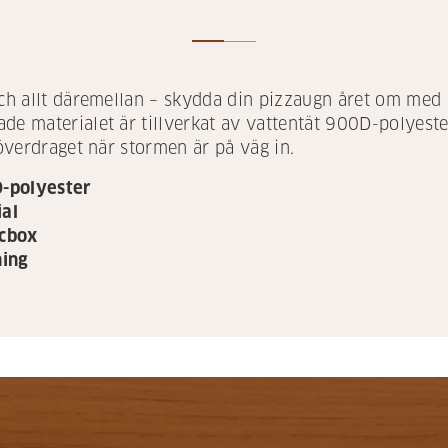
och allt däremellan – skydda din pizzaugn året om med 
de materialet är tillverkat av vattentät 900D-polyeste
 överdraget när stormen är på väg in.
D-polyester
ial
ccbox
ning