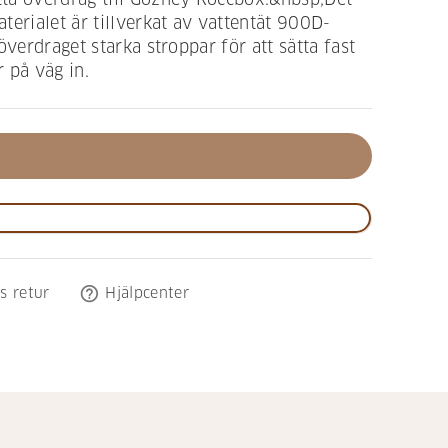
terialet är tillverkat av vattentät 900D-
överdraget starka stroppar för att sätta fast
 på väg in.
help_outline
s retur
Hjälpcenter