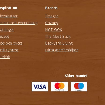
nspiration
Brands
izzakurser
Traeger
emos och evenemang
Gozney
ataloger
HOT WOK
ecept
The Meat Stick
ips och tricks
Backyard Living
rill typtest
Hitta återförsäljare
tekök
Säker handel