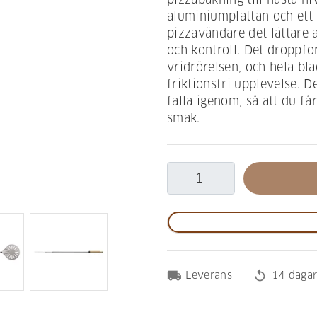
aluminiumplattan och ett
pizzavändare det lättare a
och kontroll. Det droppfo
vridrörelsen, och hela bla
friktionsfri upplevelse. D
falla igenom, så att du f
smak.
local_shipping
replay
Leverans
14 dagar