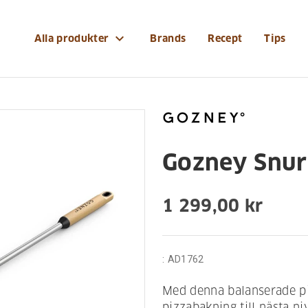
ar/gozney-snurrspade-balanserad
expand_more
Alla produkter
Brands
Recept
Tips
Gozney Snur
1 299,00 kr
:
AD1762
Med denna balanserade piz
pizzabakning till nästa n