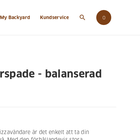
search
My Backyard
Kundservice
0
rspade - balanserad
zavändare är det enkelt att ta din
ivå. Med den förhållandevis stora