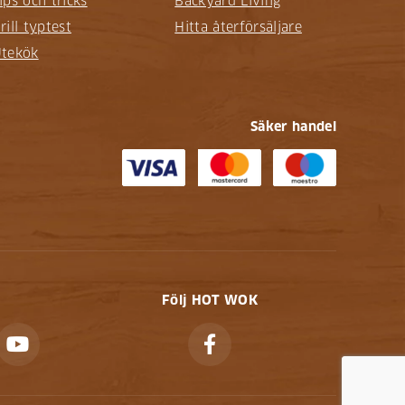
ips och tricks
Backyard Living
rill typtest
Hitta återförsäljare
tekök
Säker handel
Följ HOT WOK