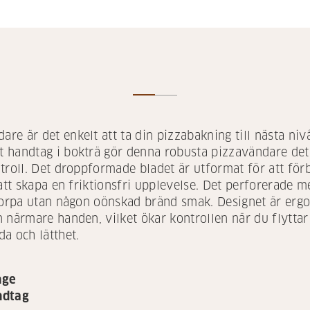
e är det enkelt att ta din pizzabakning till nästa nivå
handtag i bokträ gör denna robusta pizzavändare det l
troll. Det droppformade bladet är utformat för att förb
att skapa en friktionsfri upplevelse. Det perforerade me
skorpa utan någon oönskad bränd smak. Designet är erg
n närmare handen, vilket ökar kontrollen när du flytta
a och lätthet.
nge
ndtag