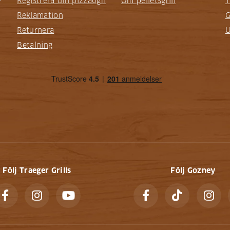
Registrera din pizzaugn
Om pelletsgrill
T
Reklamation
G
Returnera
U
Betalning
Följ Traeger Grills
Följ Gozney