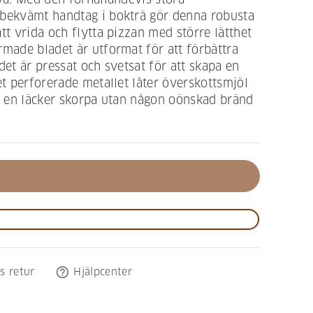
 bekvämt handtag i bokträ gör denna robusta
tt vrida och flytta pizzan med större lätthet
rmade bladet är utformat för att förbättra
det är pressat och svetsat för att skapa en
et perforerade metallet låter överskottsmjöl
år en läcker skorpa utan någon oönskad bränd
help_outline
s retur
Hjälpcenter