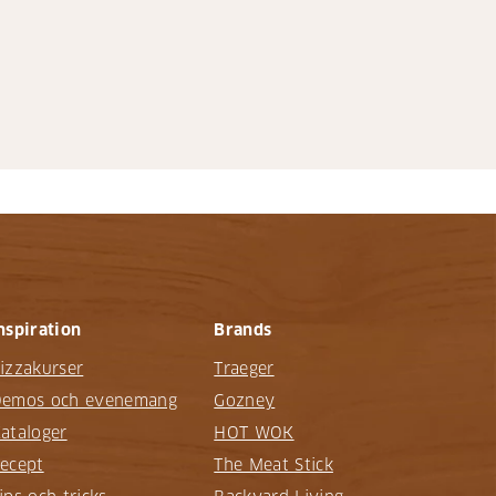
nspiration
Brands
izzakurser
Traeger
emos och evenemang
Gozney
ataloger
HOT WOK
ecept
The Meat Stick