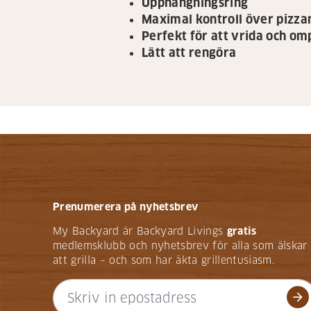
Upphängningsring
Maximal kontroll över pizza
Perfekt för att vrida och o
Lätt att rengöra
Prenumerera på nyhetsbrev
My Backyard är Backyard Livings
gratis
medlemsklubb och nyhetsbrev för alla som älskar
att grilla – och som har äkta grillentusiasm.
arrow_forward