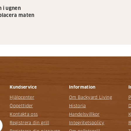
n i ugnen
mplacera maten
Kundservice
Information
I
Hjälpcenter
Om Backyard Living
P
Öppettider
Historia
D
Kontakta oss
Handelsvillkor
K
Registrera din grill
Integritetspolicy
R