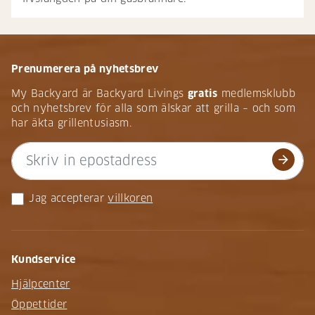
Prenumerera på nyhetsbrev
My Backyard är Backyard Livings
gratis
medlemsklubb
och nyhetsbrev för alla som älskar att grilla – och som
har äkta grillentusiasm.
arrow_forward
Jag accepterar
villkoren
Kundservice
Hjälpcenter
Öppettider