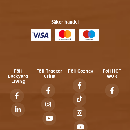
Säker handel
Följ
Följ Traeger
Följ Gozney
Följ HOT
Backyard
Grills
WOK
Living