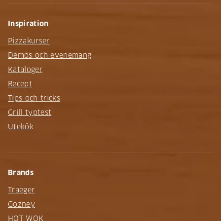
Inspiration
Pizzakurser
Demos och evenemang
Kataloger
Recept
Tips och tricks
Grill typtest
Utekök
Brands
Traeger
Gozney
HOT WOK