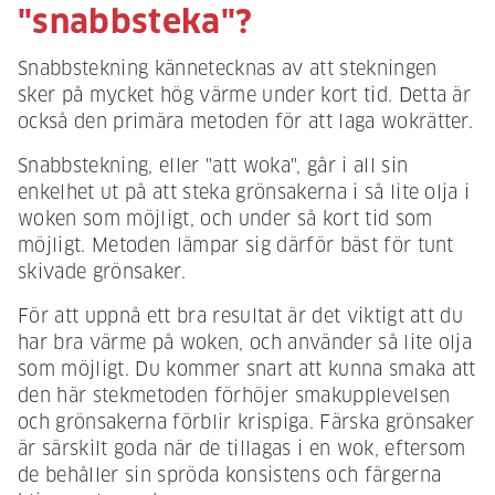
"snabbsteka"?
Snabbstekning kännetecknas av att stekningen
sker på mycket hög värme under kort tid. Detta är
också den primära metoden för att laga wokrätter.
Snabbstekning, eller "att woka", går i all sin
enkelhet ut på att steka grönsakerna i så lite olja i
woken som möjligt, och under så kort tid som
möjligt. Metoden lämpar sig därför bäst för tunt
skivade grönsaker.
För att uppnå ett bra resultat är det viktigt att du
har bra värme på woken, och använder så lite olja
som möjligt. Du kommer snart att kunna smaka att
den här stekmetoden förhöjer smakupplevelsen
och grönsakerna förblir krispiga. Färska grönsaker
är särskilt goda när de tillagas i en wok, eftersom
de behåller sin spröda konsistens och färgerna