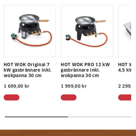
HOT WOK Original 7
HOT WOK PRO 12 kW
HOT WOK
kW gasbrännare inkl.
gasbrännare inkl.
4,5 kW 
wokpanna 30 cm
wokpanna 30 cm
2 299,0
1 699,00 kr
1 999,00 kr